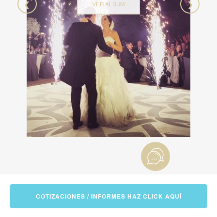
❮
❯
VER ALBUM
COTIZACIONES / INFORMES HAZ CLICK AQUÍ