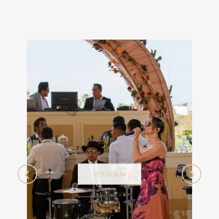
❮
❯
VER ALBUM