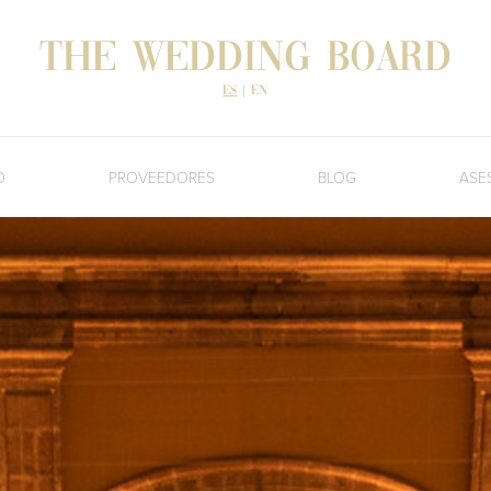
The Wedding Board
es
|
en
O
PROVEEDORES
BLOG
ASE