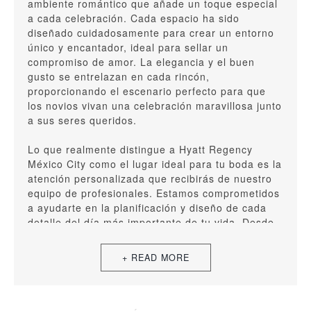
ambiente romántico que añade un toque especial
a cada celebración. Cada espacio ha sido
diseñado cuidadosamente para crear un entorno
único y encantador, ideal para sellar un
compromiso de amor. La elegancia y el buen
gusto se entrelazan en cada rincón,
proporcionando el escenario perfecto para que
los novios vivan una celebración maravillosa junto
a sus seres queridos.
Lo que realmente distingue a Hyatt Regency
México City como el lugar ideal para tu boda es la
atención personalizada que recibirás de nuestro
equipo de profesionales. Estamos comprometidos
a ayudarte en la planificación y diseño de cada
detalle del día más importante de tu vida. Desde
la elección de la decoración hasta la coordinación
de servicios, nuestro equipo estará a tu
disposición para hacer de tu boda un evento
único y a medida.
Una de las características destacadas de Hyatt