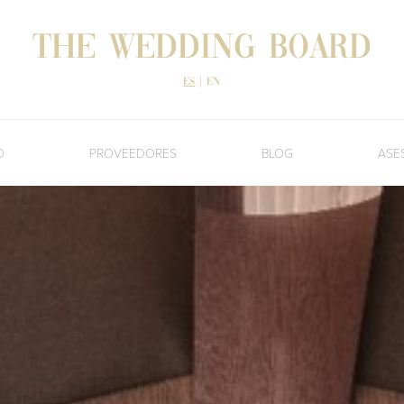
The Wedding Board
es
|
en
O
PROVEEDORES
BLOG
ASE