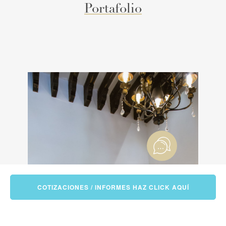
Portafolio
COTIZACIONES / INFORMES HAZ CLICK AQUÍ
❮
❯
VER ALBUM