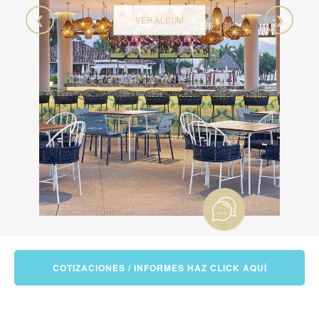
❮
❯
VER ALBUM
COTIZACIONES / INFORMES HAZ CLICK AQUÍ