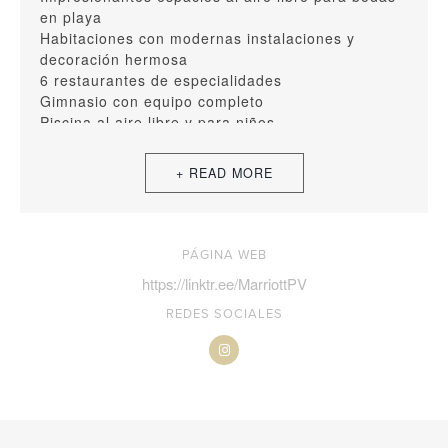
en playa
Habitaciones con modernas instalaciones y
decoración hermosa
6 restaurantes de especialidades
Gimnasio con equipo completo
Piscina al aire libre y para niños
Lujoso Spa
¡Celebra tu boda frente al mar en Marriott Puerto
Vallarta Resort & Spa!
PÁGINA WEB
https://linktr.ee/MarriottPV
REDES SOCIALES