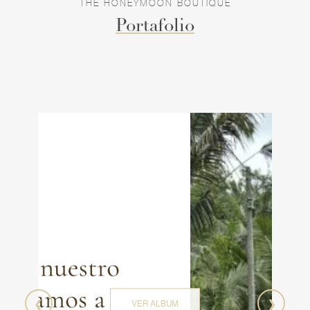
THE HONEYMOON BOUTIQUE
inolvidable.
Portafolio
Para quienes están por embarcarse en esta
hermosa aventura, ofrecemos un incentivo
especial. Utilizando el código "HONEYMOONB",
podrás recibir un beneficio exclusivo para la luna
de miel de tus sueños. No importa el destino o el
tipo de experiencia que busques, en The
Honeymoon Boutique estamos aquí para hacer
realidad la luna de miel perfecta, llena de
momentos mágicos y memorias que durarán toda
la vida. Permítenos ser parte de tu historia de
amor y crear el viaje que siempre has soñado.
❮
❯
VER ALBUM