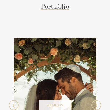
Portafolio
❮
❯
VER ALBUM