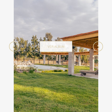
❮
❯
VER ALBUM