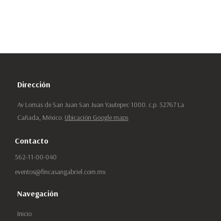
Dirección
Av Lomas de San Juan San Juan Yautepec 1000. c.p. 52767 La
Cañada, México.
Ubicación Google maps
Contacto
562-11-00-040
eventos@fincasangabriel.com.mx
Navegación
Inicio