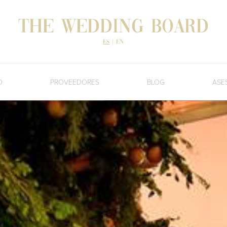
The Wedding Board
es
|
en
O
PROVEEDORES
BLOG
ASE