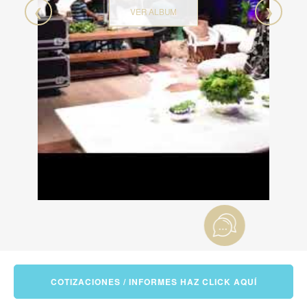
❮
❯
VER ALBUM
COTIZACIONES / INFORMES HAZ CLICK AQUÍ