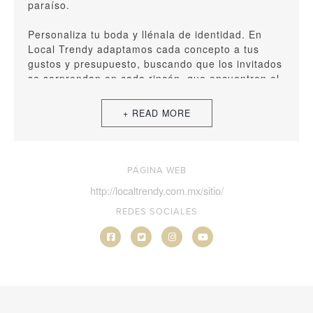
paraíso.
Personaliza tu boda y llénala de identidad. En
Local Trendy adaptamos cada concepto a tus
gustos y presupuesto, buscando que los invitados
se sorprendan en cada rincón, que encuentren el
espacio ideal para una foto y vivan un mundo de
decoración muy trendy.
PÁGINA WEB
http://localtrendy.com.mx/sitio/
REDES SOCIALES