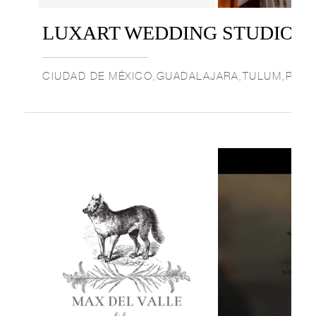
LUXART WEDDING STUDIO
CIUDAD DE MÉXICO,GUADALAJARA,TULUM,PLAY